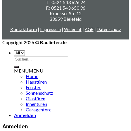
T.: 0521 543 626 24
F.: 0521 543 650 96
Krackser Str. 12
33659 Bielefeld
Kontaktform
|
|
|
|
Impressum
Widerruf
AGB
Datenschutz
Copyright 2026 ©
Bauliefer.de
Suchen
nach:
MENU
MENU
Home
Haustüren
Fenster
Sonnenschutz
Glastüren
Innentüren
Garagentore
Anmelden
Anmelden