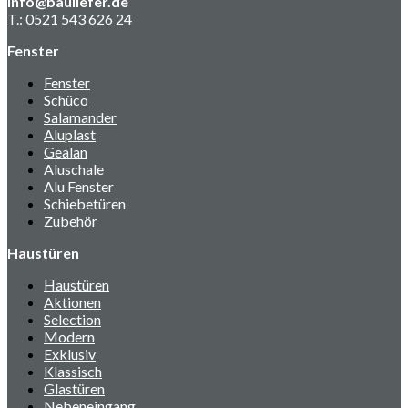
info@bauliefer.de
T.: 0521 543 626 24
Fenster
Fenster
Schüco
Salamander
Aluplast
Gealan
Aluschale
Alu Fenster
Schiebetüren
Zubehör
Haustüren
Haustüren
Aktionen
Selection
Modern
Exklusiv
Klassisch
Glastüren
Nebeneingang