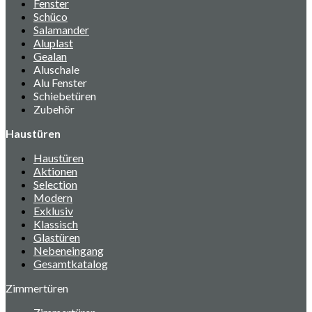
Fenster
Schüco
Salamander
Aluplast
Gealan
Aluschale
Alu Fenster
Schiebetüren
Zubehör
Haustüren
Haustüren
Aktionen
Selection
Modern
Exklusiv
Klassisch
Glastüren
Nebeneingang
Gesamtkatalog
Zimmertüren