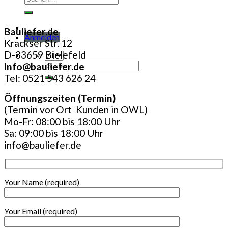
nach:
Bauliefer.de
Anmelden
Krackser Str. 12
D-33659 Bielefeld
Suchen
info@bauliefer.de
nach:
Tel: 0521 543 626 24
Öffnungszeiten (Termin)
(Termin vor Ort Kunden in OWL)
Mo-Fr: 08:00 bis 18:00 Uhr
Sa: 09:00 bis 18:00 Uhr
info@bauliefer.de
Your Name (required)
Your Email (required)